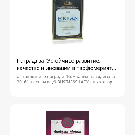
Награда за "Устойчиво развитие,
качество и иновации в парфюмерията
и козметиката"
от годишните награди "Компания на годината
2016" на сп. и клуб BUSINESS LADY - в категория
Индустрия