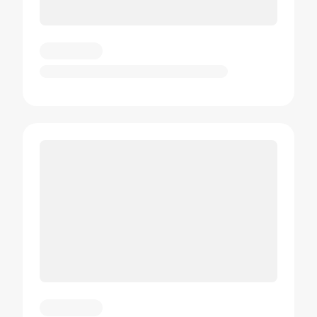
Award Title
Pellentesque fermentum egestas lacus.
Award Title