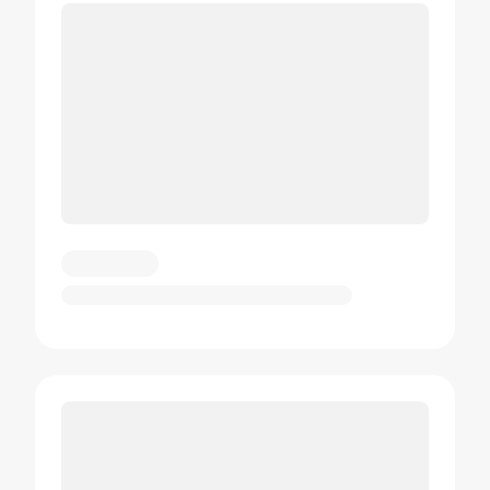
Award Title
Pellentesque fermentum egestas lacus.