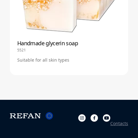
Handmade glycerin soap
5521
Suitable for all skin types
Contacts