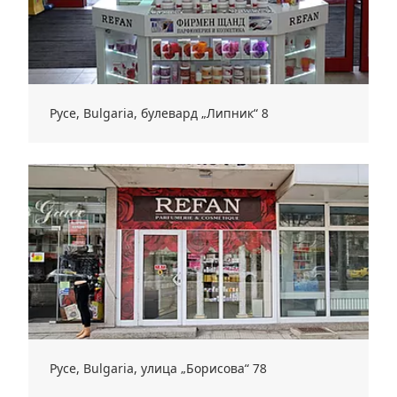
Русе, Bulgaria, булевард „Липник“ 8
Русе, Bulgaria, улица „Борисова“ 78