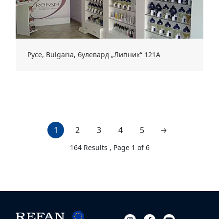
Русе, Bulgaria, булевард „Липник“ 121А
1
2
3
4
5
→
next page
164
Results , Page
1
of
6