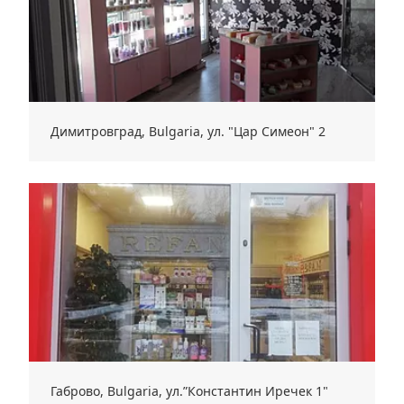
Димитровград, Bulgaria, ул. "Цар Симеон" 2
Габрово, Bulgaria, ул.”Константин Иречек 1"