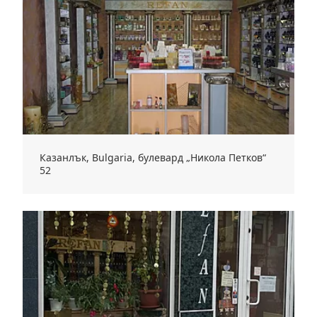
Казанлък, Bulgaria, булевард „Никола Петков“
52